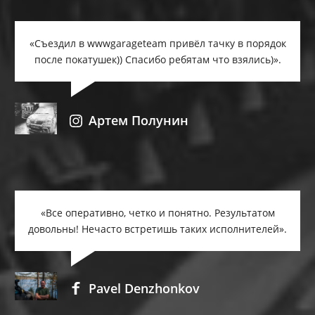
«Съездил в wwwgarageteam привёл тачку в порядок
после покатушек)) Спасибо ребятам что взялись)».
Артем Полунин
«Все оперативно, четко и понятно. Результатом
довольны! Нечасто встретишь таких исполнителей».
Pavel Denzhonkov